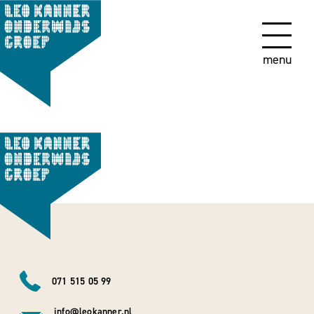
menu
071 515 05 99
info@leokanner.nl