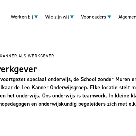
Werken bij
Wie zijn wij
Voor ouders
Algemen
 KANNER ALS WERKGEVER
werkgever
n voortgezet speciaal onderwijs, de School zonder Muren en
aar de Leo Kanner Onderwijsgroep. Elke locatie stelt m
 en het onderwijs. Ons onderwijs is teamwork. In kleine k
thopedagogen en onderwijskundig begeleiders zich met elk