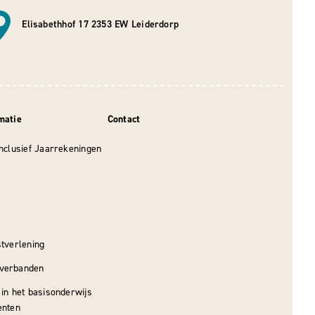
Elisabethhof 17 2353 EW Leiderdorp
matie
Contact
nclusief Jaarrekeningen
tverlening
verbanden
in het basisonderwijs
enten