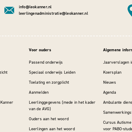
info@leokanner.nl
leerlingenadministratie@leokanner.nl
Voor ouders
Algemene infor
Passend onderwijs
Jaarverslagen i
zicht
Speciaal onderwijs Leiden
Koersplan
Toelating en zorgplicht
Nieuws
Aanmelden
Agenda
 Kanner
Leerlinggegevens (mede in het kader
Ambulante diens
van de AVG)
Samenwerkings
Ouders aan het woord
Cursus Autisme 
Leerlingen aan het woord
voor PABO-stud