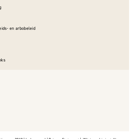
g
heids- en arbobeleid
nks